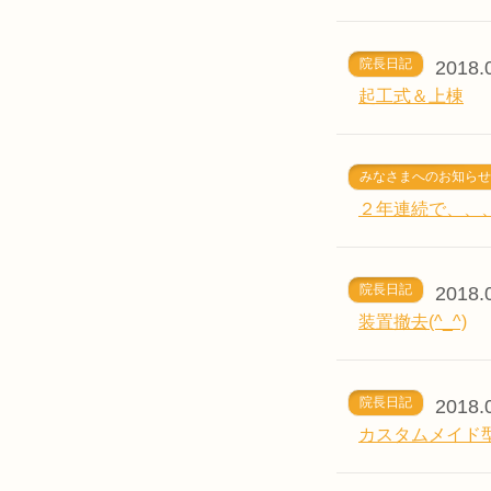
院長日記
2018.
起工式＆上棟
みなさまへのお知らせ
２年連続で、、
院長日記
2018.
装置撤去(^_^)
院長日記
2018.
カスタムメイド