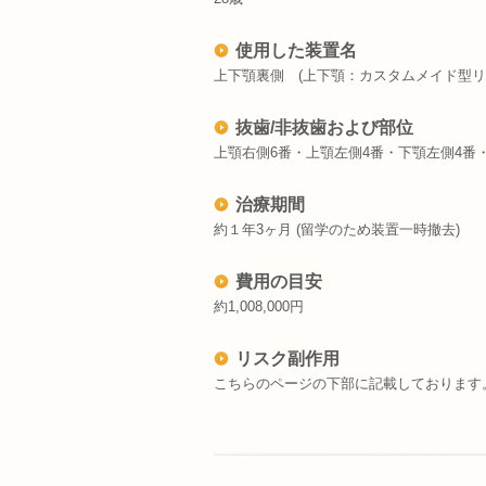
使用した装置名
上下顎裏側 (上下顎：カスタムメイド型リ
抜歯/非抜歯および部位
上顎右側6番・上顎左側4番・下顎左側4番
治療期間
約１年3ヶ月 (留学のため装置一時撤去)
費用の目安
約1,008,000円
リスク副作用
こちらのページの下部に記載しております