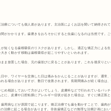
正治療についても個人差があります。主治医によくお話を聞いて納得されて
間がかかります。歯磨きをおろそかにすると虫歯になるのは当然です。ご
こが短くなる歯根吸収のリスクがあります。しかし、適正な矯正力による生
を大きく動かす移動は歯根吸収が起こりやすいといわれます。
のまま放置した場合、元の歯並びに戻ることがあります。これを後戻りとい
た日や、ワイヤーを交換した日は痛みをかんじることがありますが、通常、
われる場合がありますが、数日で改善されます。長期間痛みが続く場合は、
かじめ相談しておいて方がよいでしょう。皮膚科などで行われているパッチ
あとに、皮膚や口腔粘膜にアレルギー症状が起きた場合は、すぐに矯正医と
歯周病などが原因で起こります。矯正治療でも歯を動かすことで、歯肉が下
様の治療に起こる場合があります。非抜歯矯正などの無理な治療計画にお