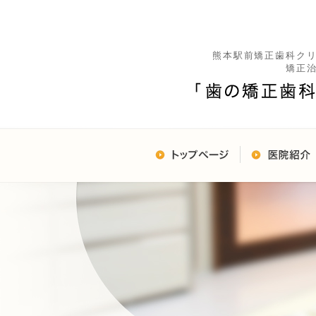
熊本駅前矯正歯科ク
矯正