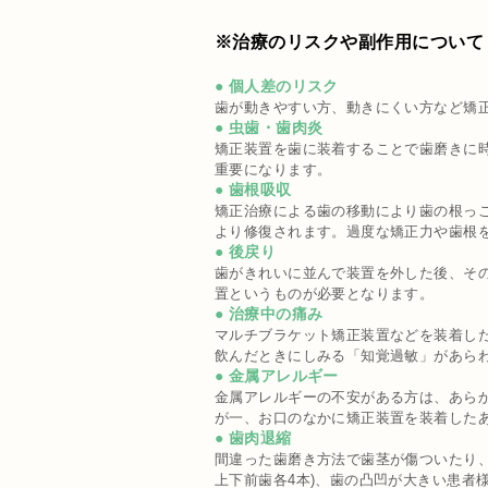
※治療のリスクや副作用について
● 個人差のリスク
歯が動きやすい方、動きにくい方など矯
● 虫歯・歯肉炎
矯正装置を歯に装着することで歯磨きに時
重要になります。
● 歯根吸収
矯正治療による歯の移動により歯の根っ
より修復されます。過度な矯正力や歯根
● 後戻り
歯がきれいに並んで装置を外した後、そ
置というものが必要となります。
● 治療中の痛み
マルチブラケット矯正装置などを装着し
飲んだときにしみる「知覚過敏」があら
● 金属アレルギー
金属アレルギーの不安がある方は、あら
が一、お口のなかに矯正装置を装着した
● 歯肉退縮
間違った歯磨き方法で歯茎が傷ついたり、
上下前歯各4本)、歯の凸凹が大きい患者