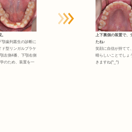
上下裏側の装置で、
院。
たね♪
下顎歯列叢生の診断に
笑顔に自信が持てて
イド型リンガルブラケ
晴らしいことでしょう
顎左側4番、下顎右側
きますね(^_^)
留学のため、装置を一