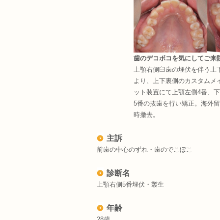
歯のデコボコを気にしてご来
上顎右側臼歯の埋伏を伴う上
より、上下裏側のカスタムメ
ット装置にて上顎左側4番、下
5番の抜歯を行い矯正。海外
時撤去。
主訴
前歯の中心のずれ・歯のでこぼこ
診断名
上顎右側5番埋伏・叢生
年齢
28歳