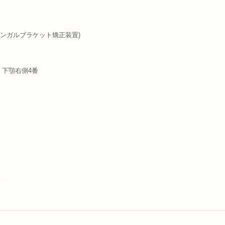
ンガルブラケット矯正装置)
・下顎右側4番
。