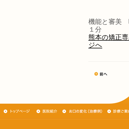
機能と審美 
１分
熊本の矯正専
ジへ