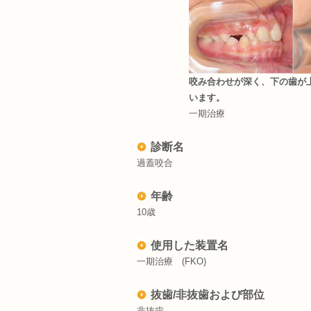
咬み合わせが深く、下の歯が
います。
一期治療
診断名
過蓋咬合
年齢
10歳
使用した装置名
一期治療 (FKO)
抜歯/非抜歯および部位
非抜歯