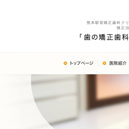
熊本駅前矯正歯科ク
矯正