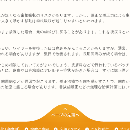
こが短くなる歯根吸収のリスクがあります。しかし、適正な矯正力による生
を大きく動かす移動は歯根吸収が起こりやすいといわれます。
のまま放置した場合、元の歯並びに戻ることがあります。これを後戻りとい
た日や、ワイヤーを交換した日は痛みをかんじることがありますが、通常、
われる場合がありますが、数日で改善されます。長期間痛みが続く場合は、
かじめ相談しておいて方がよいでしょう。皮膚科などで行われているパッチ
あとに、皮膚や口腔粘膜にアレルギー症状が起きた場合は、すぐに矯正医と
歯周病などが原因で起こります。矯正治療でも歯を動かすことで、歯肉が下
様の治療に起こる場合があります。非抜歯矯正などの無理な治療計画にお