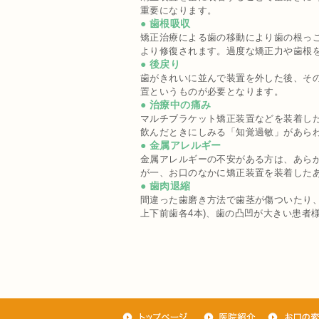
重要になります。
● 歯根吸収
矯正治療による歯の移動により歯の根っ
より修復されます。過度な矯正力や歯根
● 後戻り
歯がきれいに並んで装置を外した後、そ
置というものが必要となります。
● 治療中の痛み
マルチブラケット矯正装置などを装着し
飲んだときにしみる「知覚過敏」があら
● 金属アレルギー
金属アレルギーの不安がある方は、あら
が一、お口のなかに矯正装置を装着した
● 歯肉退縮
間違った歯磨き方法で歯茎が傷ついたり、
上下前歯各4本)、歯の凸凹が大きい患者