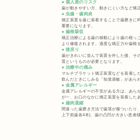
● 個人差のリスク
歯が動きやすい方、動きにくい方など矯
● 虫歯・歯肉炎
矯正装置を歯に装着することで歯磨きに時
重要になります。
● 歯根吸収
矯正治療による歯の移動により歯の根っ
より修復されます。過度な矯正力や歯根
● 後戻り
歯がきれいに並んで装置を外した後、そ
置というものが必要となります。
● 治療中の痛み
マルチブラケット矯正装置などを装着し
飲んだときにしみる「知覚過敏」があら
● 金属アレルギー
金属アレルギーの不安がある方は、あら
が一、お口のなかに矯正装置を装着した
● 歯肉退縮
間違った歯磨き方法で歯茎が傷ついたり、
上下前歯各4本)、歯の凸凹が大きい患者