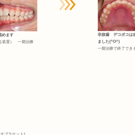
非抜歯 デコボコは
認めます
ました(^O^)
る装置） 一期治療
一期治療で終了できる
チブラケット)