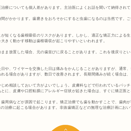
正治療についても個人差があります。主治医によくお話を聞いて納得されて
間がかかります。歯磨きをおろそかにすると虫歯になるのは当然です。ご
こが短くなる歯根吸収のリスクがあります。しかし、適正な矯正力による生
を大きく動かす移動は歯根吸収が起こりやすいといわれます。
のまま放置した場合、元の歯並びに戻ることがあります。これを後戻りとい
た日や、ワイヤーを交換した日は痛みをかんじることがありますが、通常、
われる場合がありますが、数日で改善されます。長期間痛みが続く場合は、
かじめ相談しておいて方がよいでしょう。皮膚科などで行われているパッチ
あとに、皮膚や口腔粘膜にアレルギー症状が起きた場合は、すぐに矯正医と
歯周病などが原因で起こります。矯正治療でも歯を動かすことで、歯肉が下
様の治療に起こる場合があります。非抜歯矯正などの無理な治療計画にお