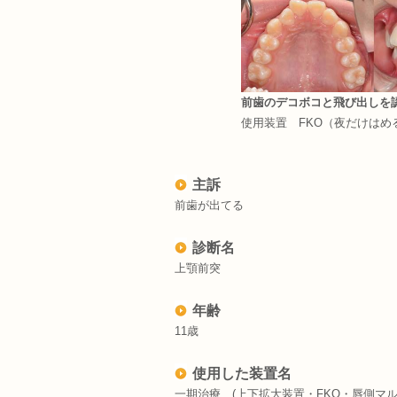
前歯のデコボコと飛び出しを
使用装置 FKO（夜だけはめ
主訴
前歯が出てる
診断名
上顎前突
年齢
11歳
使用した装置名
一期治療 (上下拡大装置・FKO・唇側マル