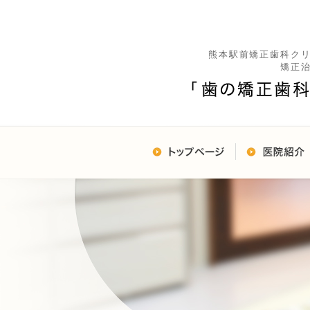
熊本駅前矯正歯科ク
矯正