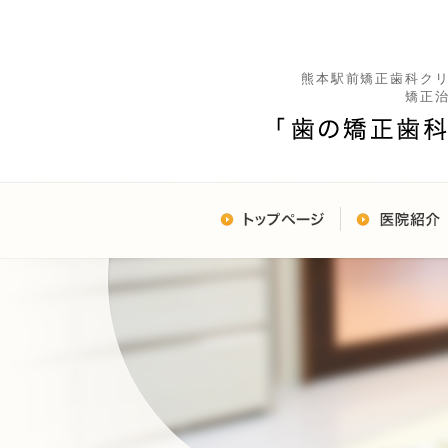
熊本駅前矯正歯科ク
矯正