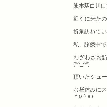
熊本駅白川
近くに来た
折角訪ねて
私、診療中で
わざわざお
(*^_^*)
頂いたシュ
お昼休みにス
＾o＾●）