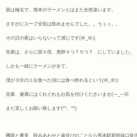
面は極太で、熊本のラーメンとはまた全然違います。
さすがにスープ全部は飲めませんでした。。うぅぅ。。
その日の夜はいらないって感じです(＠_＠;)
先輩は、さらに面５倍、煮卵４つ？５つ？ にしていました。
しかも一緒にラーメンがきて、
僕が３分の１位食べた頃には食べ終わるという(＠_＠;)
先輩、健康にはくれぐれもお気を付けくださいませ(―_―)!!
また宜しくお願い致します(*^。^*)
機能と審美 咬みあわせと歯並びのことなら熊本駅新幹線口徒