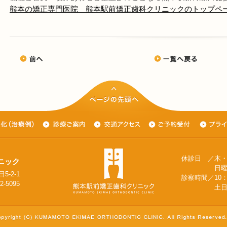
熊本の矯正専門医院 熊本駅前矯正歯科クリニックのトップペ
休診日 ／木
ニック
日曜日（隔
5-2-1
診察時間／10：0
2-5095
土日は9:30