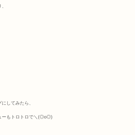
り、
グにしてみたら、
ーもトロトロで＼(◎o◎)