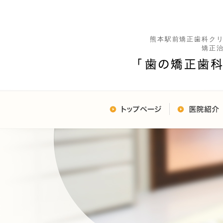
熊本駅前矯正歯科ク
矯正