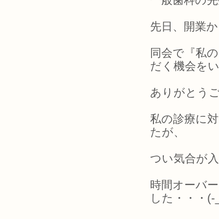
一般歯科の先
先日、開業
同会で『私
だく機会を
ありがとう
私の診療に
たが、
つい気合が
時間オーバ
した・・・(-_