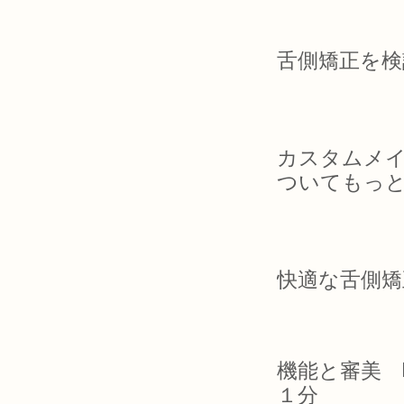
舌側矯正を検
カスタムメ
ついてもっ
快適な舌側矯
機能と審美 
１分