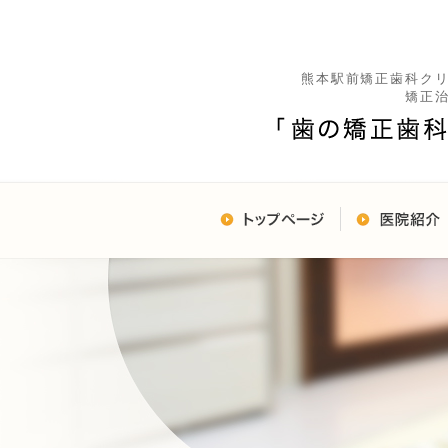
熊本駅前矯正歯科ク
矯正