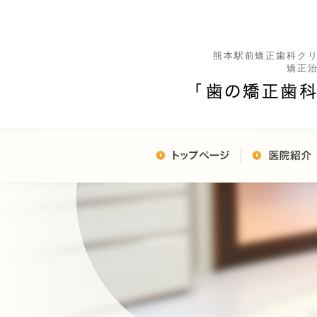
熊本駅前矯正歯科ク
矯正