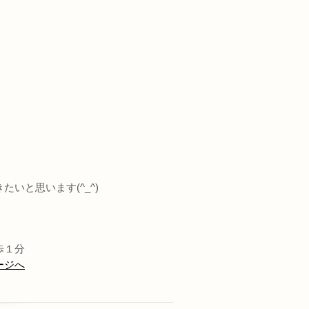
いと思います(^_^)
歩１分
ージへ