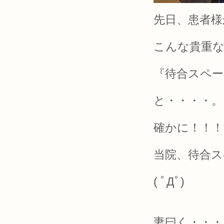
先日、患者様
こんな貴重な
『待合スペ
と・・・・。
確かに！！！
当院、待合
( ﾟДﾟ)
妻曰く・・・