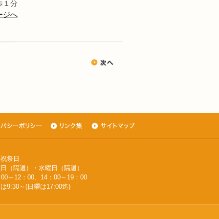
歩１分
ージへ
・祝祭日
週）・水曜日（隔週）
0～12：00、14：00～19：00
～(日曜は17:00迄)