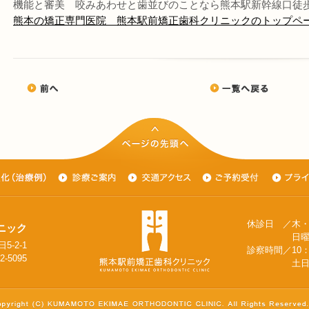
機能と審美 咬みあわせと歯並びのことなら熊本駅新幹線口徒
熊本の矯正専門医院 熊本駅前矯正歯科クリニックのトップペ
休診日 ／木
ニック
日曜日（隔
5-2-1
診察時間／10：0
2-5095
土日は9:30