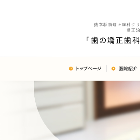
熊本駅前矯正歯科ク
矯正