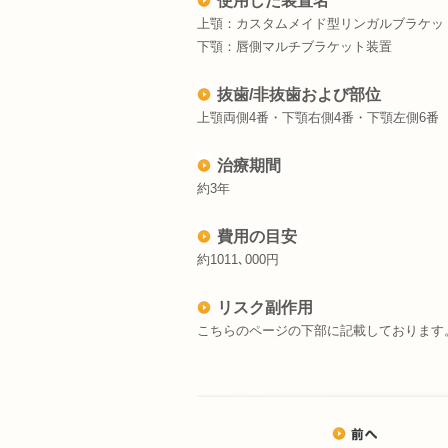
使用した装置名
上顎：カスタムメイド型リンガルブラケッ
下顎：唇側マルチブラケット装置
抜歯/非抜歯および部位
上顎両側4番・下顎右側4番・下顎左側6番
治療期間
約3年
費用の目安
約1011､000円
リスク副作用
こちらのページの下部に記載しております