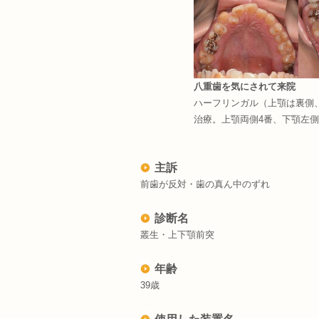
八重歯を気にされて来院
ハーフリンガル（上顎は裏側
治療。上顎両側4番、下顎左側
主訴
前歯が反対・歯の真ん中のずれ
診断名
叢生・上下顎前突
年齢
39歳