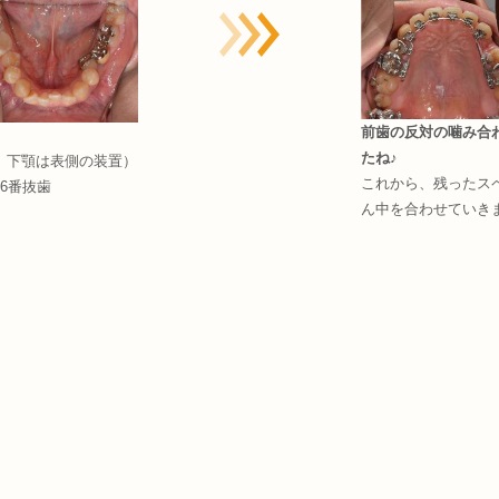
前歯の反対の噛み合
たね♪
、下顎は表側の装置）
これから、残ったス
6番抜歯
ん中を合わせていきます