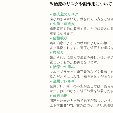
※治療のリスクや副作用について
● 個人差のリスク
歯が動きやすい方、動きにくい方など矯
● 虫歯・歯肉炎
矯正装置を歯に装着することで歯磨きに時
重要になります。
● 歯根吸収
矯正治療による歯の移動により歯の根っ
より修復されます。過度な矯正力や歯根
● 後戻り
歯がきれいに並んで装置を外した後、そ
置というものが必要となります。
● 治療中の痛み
マルチブラケット矯正装置などを装着し
飲んだときにしみる「知覚過敏」があら
● 金属アレルギー
金属アレルギーの不安がある方は、あら
が一、お口のなかに矯正装置を装着した
● 歯肉退縮
間違った歯磨き方法で歯茎が傷ついたり、
上下前歯各4本)、歯の凸凹が大きい患者