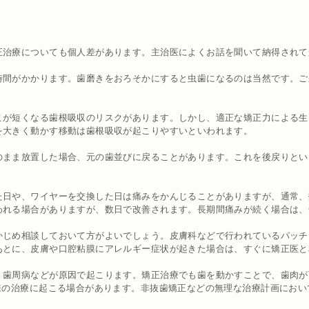
正治療についても個人差があります。主治医によくお話を聞いて納得されて
間がかかります。歯磨きをおろそかにすると虫歯になるのは当然です。ご
こが短くなる歯根吸収のリスクがあります。しかし、適正な矯正力による生
を大きく動かす移動は歯根吸収が起こりやすいといわれます。
のまま放置した場合、元の歯並びに戻ることがあります。これを後戻りとい
た日や、ワイヤーを交換した日は痛みをかんじることがありますが、通常、
われる場合がありますが、数日で改善されます。長期間痛みが続く場合は、
かじめ相談しておいて方がよいでしょう。皮膚科などで行われているパッチ
あとに、皮膚や口腔粘膜にアレルギー症状が起きた場合は、すぐに矯正医と
歯周病などが原因で起こります。矯正治療でも歯を動かすことで、歯肉が下
様の治療に起こる場合があります。非抜歯矯正などの無理な治療計画にお