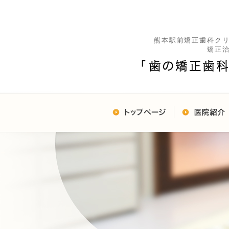
熊本駅前矯正歯科ク
矯正