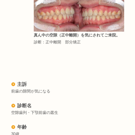
真ん中の空隙（正中離開）を気にされてご来院。
診断：正中離開 部分矯正
主訴
前歯の隙間が気になる
診断名
空隙歯列・下顎前歯の叢生
年齢
30歳