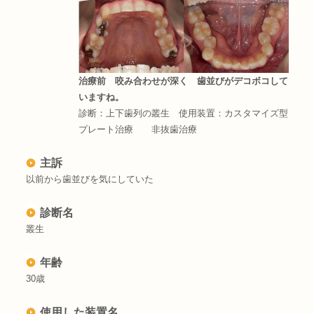
治療前 咬み合わせが深く 歯並びがデコボコして
いますね。
診断：上下歯列の叢生 使用装置：カスタマイズ型
プレート治療 非抜歯治療
主訴
以前から歯並びを気にしていた
診断名
叢生
年齢
30歳
使用した装置名