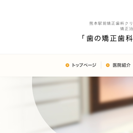
熊本駅前矯正歯科ク
矯正