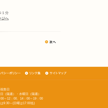
歩１分
ージへ
・祝祭日
週）・水曜日（隔週）
0～12：00、14：00～19：00
～(日曜は17:00迄)