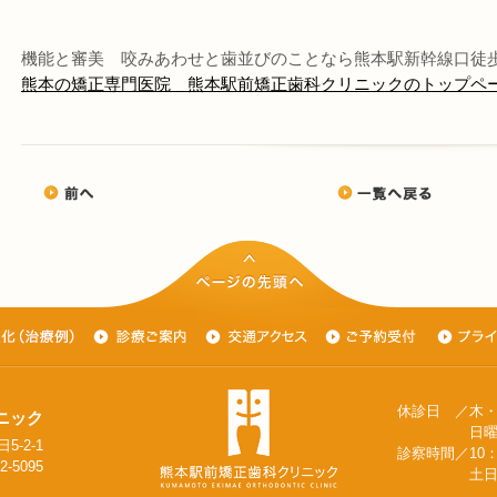
機能と審美 咬みあわせと歯並びのことなら熊本駅新幹線口徒
熊本の矯正専門医院 熊本駅前矯正歯科クリニックのトップペ
休診日 ／木
ニック
日曜日（隔
5-2-1
診察時間／10：0
2-5095
土日は9:30