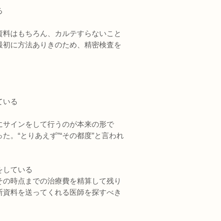
る
資料はもちろん、カルテすらないこと
最初に方法ありきのため、精密検査を
ている
にサインをして行うのが本来の形で
。“とりあえず”“その都度”と言われ
をしている
その時点までの治療費を精算して残り
断資料を送ってくれる医師を探すべき