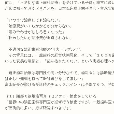
前回、「不適切な矯正歯科治療」を受けている子供が非常に多
ために知っておくべきことを、日本臨床矯正歯科医会・富永雪
「いつまで治療しても治らない」
「治療費がいくらかかるか分からない」
「噛み合わせがむしろ悪くなった」
「転医したいが治療費が返還されない」
不適切な矯正歯科治療の“４大トラブル”だ。
その背景には、一般歯科の経営状態悪化、そして「１００％
いった安易な喧伝と、「歯を抜きたくない」という患者心理へ
「矯正歯科治療は専門性の高い分野なので、歯科医には診断能
は正しい知識を持って医師選びをしてほしい」
富永院長が挙げる受診時のチェックポイントは全部で６つ。特
（１）頭部Ｘ線規格写真（セファロ）検査をしている
「世界中の矯正歯科専門医が必ず行う検査ですが、一般歯科医
が圧倒的に多い。必ず確認すべきです」