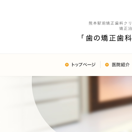
熊本駅前矯正歯科ク
矯正