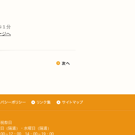
歩１分
ージへ
・祝祭日
週）・水曜日（隔週）
0～12：00、14：00～19：00