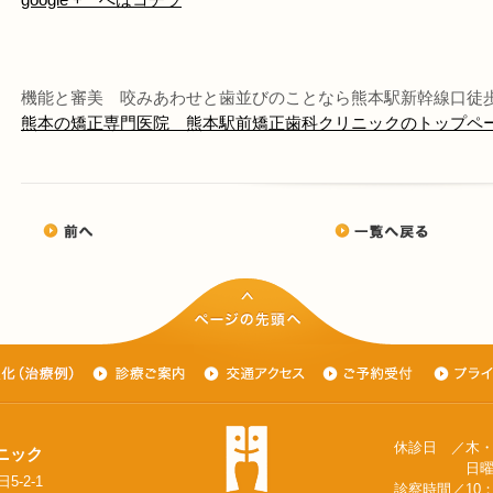
機能と審美 咬みあわせと歯並びのことなら熊本駅新幹線口徒
熊本の矯正専門医院 熊本駅前矯正歯科クリニックのトップペ
休診日 ／木
ニック
日曜日（隔
5-2-1
診察時間／10：0