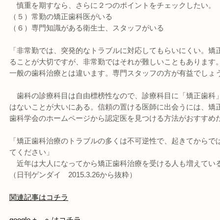
慎重を期すなら、さらに２つのポイントをチェックしたい。
（５）常勤の矯正歯科医がいる
（６）専門知識がある衛生士、スタッフがいる
「非常勤では、突発的なトラブルに対応してもらいにくい。矯
ることが大切ですが、非常勤ではそれが難しいこともあります
一般の歯科治療とは違います。専門スタッフの方が有益でしょ
歯科の診療科目は自由標榜性なので、診療科目に「矯正歯科
はないことが大いにある。信頼の置ける医師に出会うには、矯
歯科学会のホームページから認定医を見つける方法がおすすめ
「矯正歯科治療のトラブルの多くは不可逆性で、起きてからで
てください」
近年は大人になってから矯正歯科治療を受ける人も増えてい
（日刊ゲンダイ 2015.3.26から抜粋）
関連記事はコチラ
google + へはコチラ