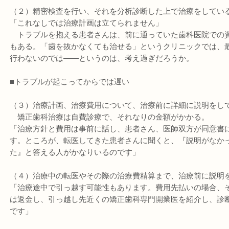
（２）精密検査を行い、それを分析診断した上で治療をしてい
「これなしでは治療計画は立てられません」
トラブルを抱える患者さんは、前に通っていた歯科医院での
もある。「歯を抜かなくても治せる」というクリニックでは、
行わないのでは――というのは、考え過ぎだろうか。
■トラブルが起こってからでは遅い
（３）治療計画、治療費用について、治療前に詳細に説明をし
矯正歯科治療は自費診療で、それなりの金額がかかる。
「治療方針と費用は事前に話し、患者さん、医師双方が同意書
す。ところが、転医してきた患者さんに聞くと、『説明がなかった
た』と答える人がかなりいるのです」
（４）治療中の転医やその際の治療費精算まで、治療前に説明
「治療途中で引っ越す可能性もあります。費用先払いの場合、
は返金し、引っ越し先近くの矯正歯科専門開業医を紹介し、診
です」