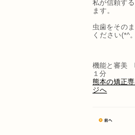
私が信頼す
ます。
虫歯をその
ください(*^。
機能と審美 
１分
熊本の矯正専
ジへ