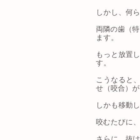
しかし、何
両隣の歯（
ます。
もっと放置
す。
こうなると
せ（咬合）
しかも移動
咬むたびに、
さらに、抜