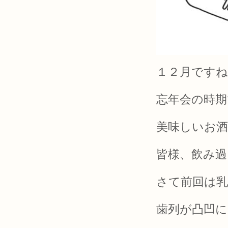
１２月ですね
忘年会の時期
美味しいお
皆様、飲み過
さて前回は乳
歯列が凸凹