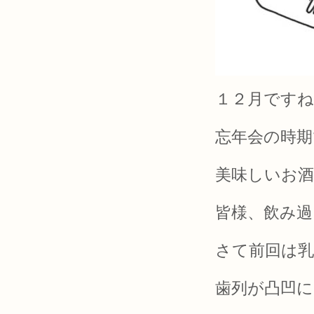
１２月ですね
忘年会の時期
美味しいお
皆様、飲み過
さて前回は乳
歯列が凸凹