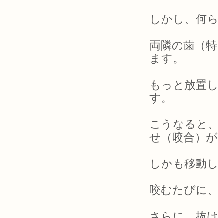
しかし、何
両隣の歯（
ます。
もっと放置
す。
こうなると
せ（咬合）
しかも移動
咬むたびに、
さらに、抜