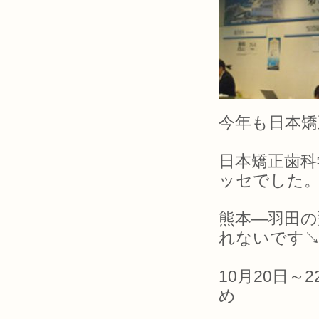
今年も日本矯
日本矯正歯科
ッセでした
熊本―羽田の
れないです
10月20日
め