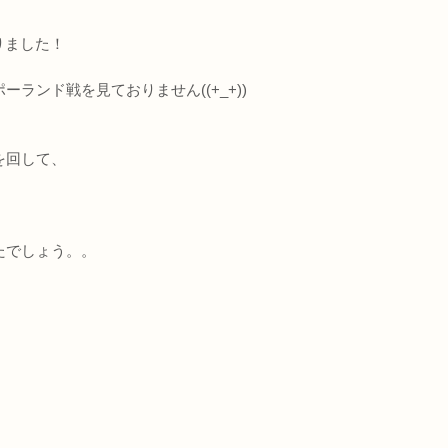
りました！
ンド戦を見ておりません((+_+))
を回して、
たでしょう。。