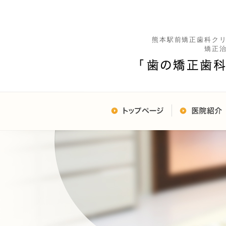
熊本駅前矯正歯科ク
矯正